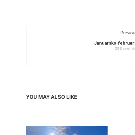
Previo
Januarsko-februars
28 Decembr
YOU MAY ALSO LIKE