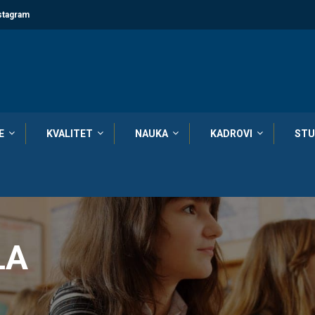
stagram
E
KVALITET
NAUKA
KADROVI
STU
LA