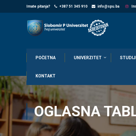
Imate pitanja?
+387 51 345 910
info@spu.ba
In
POČETNA
UNIVERZITET
STUDIJ
KONTAKT
OGLASNA TAB