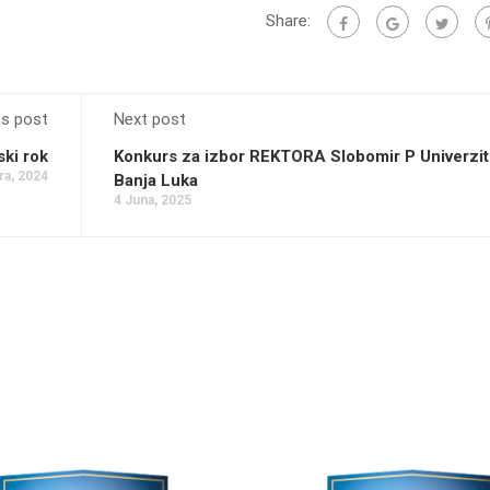
Share:
us post
Next post
ki rok
Konkurs za izbor REKTORA Slobomir P Univerzit
a, 2024
Banja Luka
4 Juna, 2025