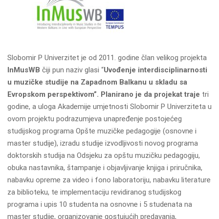
Slobomir P Univerzitet je od 2011. godine član velikog projekta
InMusWB
čiji pun naziv glasi “
Uvođenje interdisciplinarnosti
u muzičke studije na Zapadnom Balkanu u skladu sa
Evropskom perspektivom”.
Planirano je da projekat traje
tri
godine, a uloga Akademije umjetnosti Slobomir P Univerziteta u
ovom projektu podrazumjeva unapređenje postojećeg
studijskog programa Opšte muzičke pedagogije (osnovne i
master studije), izradu studije izvodljivosti novog programa
doktorskih studija na Odsjeku za opštu muzičku pedagogiju,
obuka nastavnika, štampanje i objavljivanje knjiga i priručnika,
nabavku opreme za video i fono laboratoriju, nabavku literature
za biblioteku, te implementaciju revidiranog studijskog
programa i upis 10 studenta na osnovne i 5 studenata na
master studije, organizovanje gostujućih predavanja,