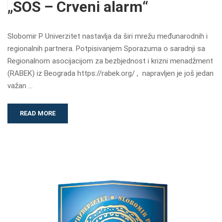
„SOS – Crveni alarm“
Slobomir P Univerzitet nastavlja da širi mrežu međunarodnih i
regionalnih partnera. Potpisivanjem Sporazuma o saradnji sa
Regionalnom asocijacijom za bezbjednost i krizni menadžment
(RABEK) iz Beograda https://rabek.org/ , napravljen je još jedan
važan …
READ MORE