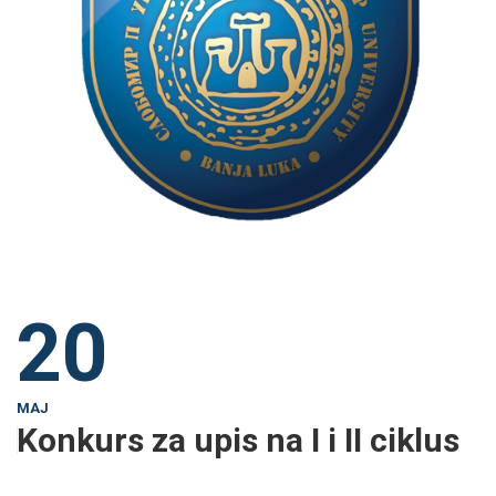
20
MAJ
Konkurs za upis na I i II ciklus