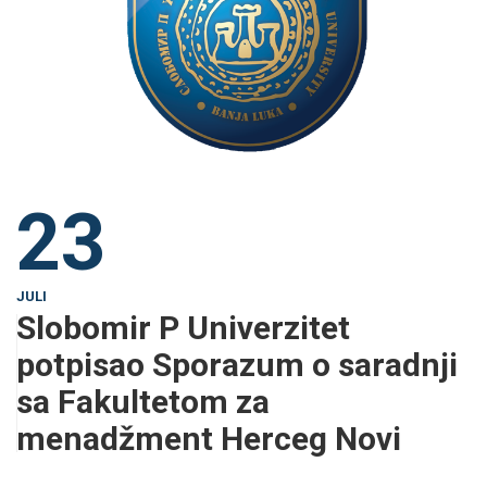
23
JULI
Slobomir P Univerzitet
potpisao Sporazum o saradnji
sa Fakultetom za
menadžment Herceg Novi