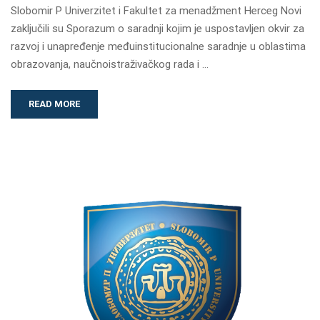
Slobomir P Univerzitet i Fakultet za menadžment Herceg Novi
zaključili su Sporazum o saradnji kojim je uspostavljen okvir za
razvoj i unapređenje međuinstitucionalne saradnje u oblastima
obrazovanja, naučnoistraživačkog rada i …
READ MORE