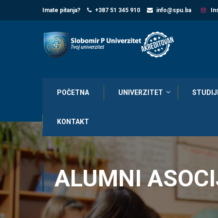
Imate pitanja?
+387 51 345 910
info@spu.ba
In
POČETNA
UNIVERZITET
STUDIJ
KONTAKT
ALUMNI ASOCI