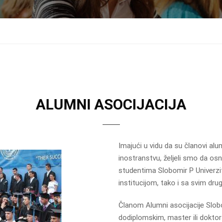
ALUMNI ASOCIJACIJA
Imajući u vidu da su članovi alum
inostranstvu, željeli smo da os
studentima Slobomir P Univerzit
institucijom, tako i sa svim dr
Članom Alumni asocijacije Slob
dodiplomskim, master ili doktor