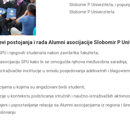
Slobomir P Univeziteta, i popun
Slobomir P Univerziteta.
evi postojanja i rada Alumni asocijacije Slobomir P Uni
SPU i njegovih studenata nakon završetka fakulteta,
 asocijaciju SPU kako bi se omogućila njihova međusobna saradnja,
traživačke institucije u smislu posjedovanja adekvatnih i blagovrem
cijama u kojima su angažovani bivši studenti,
ije u kontekstu podsticanja stručnih i naučno-istraživačkih aktivnos
i i uspostavljanje relacija sa Alumni asocijacijama iz regiona i šire
oslovanju