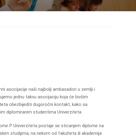
ni asocijacije naši najbolji ambasadori u zemlji i
nujemo jednu takvu asocijaciju koja će bivšim
eta obezbijediti dugoročni kontakt, kako sa
ugim diplomiranim studentima Univerziteta.
omir P Univerziteta postaje se sticanjem diplome na
skim studijima, na nekom od fakulteta ili akademija