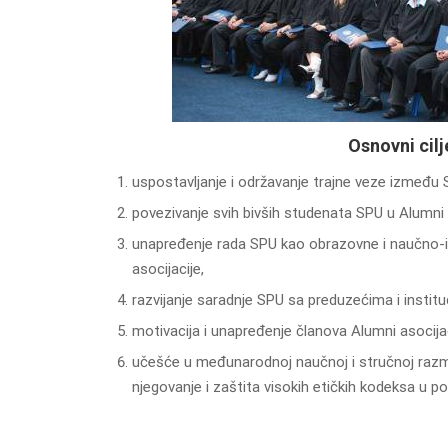
Osnovni cilj
uspostavljanje i održavanje trajne veze između 
povezivanje svih bivših studenata SPU u Alumni
unapređenje rada SPU kao obrazovne i naučno-is
asocijacije,
razvijanje saradnje SPU sa preduzećima i institu
motivacija i unapređenje članova Alumni asocijac
učešće u međunarodnoj naučnoj i stručnoj razmjen
njegovanje i zaštita visokih etičkih kodeksa u p