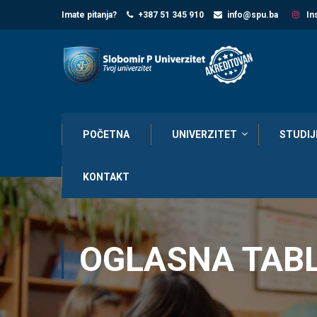
Imate pitanja?
+387 51 345 910
info@spu.ba
In
POČETNA
UNIVERZITET
STUDIJ
KONTAKT
OGLASNA TAB