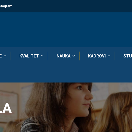
stagram
E
KVALITET
NAUKA
KADROVI
STU
LA