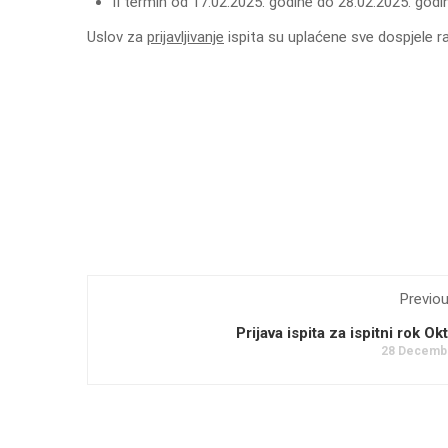
II termin od 17.02.2025. godine do 28.02.2025. godi
Uslov za
prijavljivanje
ispita su uplaćene sve dospjele ra
Previo
Prijava ispita za ispitni rok Okt
28 Decembr