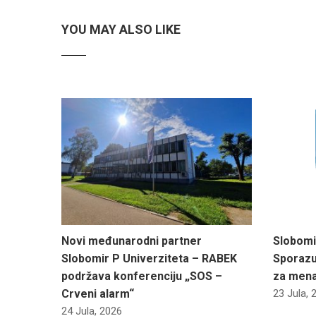
YOU MAY ALSO LIKE
Novi međunarodni partner
Slobomi
Slobomir P Univerziteta – RABEK
Sporazu
podržava konferenciju „SOS –
za men
Crveni alarm“
23 Jula, 
24 Jula, 2026