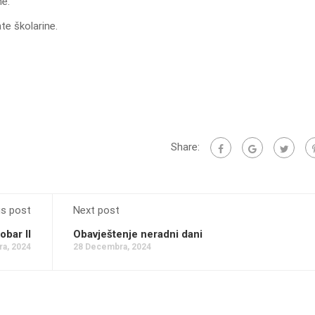
ne.
te školarine.
Share:
us post
Next post
obar II
Obavještenje neradni dani
a, 2024
28 Decembra, 2024