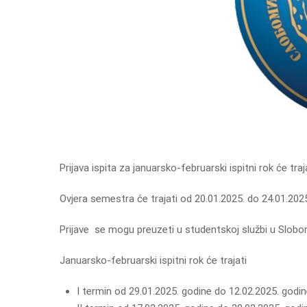
Prijava ispita za januarsko-februarski ispitni rok će tra
Ovjera semestra će trajati od 20.01.2025. do 24.01.2025
Prijave se mogu preuzeti u studentskoj službi u Slobom
Januarsko-februarski ispitni rok će trajati
I termin od 29.01.2025. godine do 12.02.2025. godin