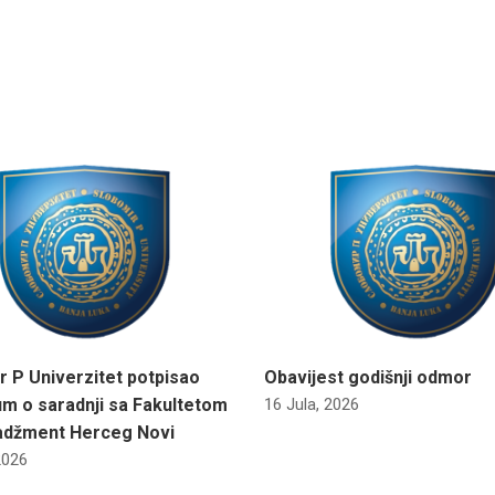
r P Univerzitet potpisao
Obavijest godišnji odmor
m o saradnji sa Fakultetom
16 Jula, 2026
adžment Herceg Novi
2026