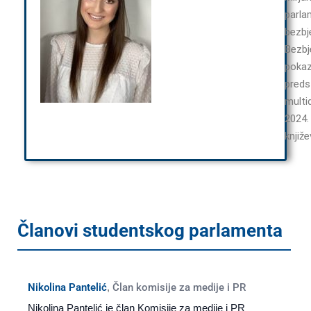
parla
bezbj
Bezbj
pokaz
preds
multi
2024. 
knjiž
Članovi studentskog parlamenta
Nikolina Pantelić
,
Član komisije za medije i PR
Nikolina Pantelić je član Komisije za medije i PR