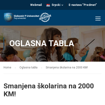
Webmail
Srpski
E-nastava “Predmet”
OGLASNA TABLA
Home
Oglasna tabla
Smanjena školarina na 2000 KM!
Smanjena školarina na 2000
KM!