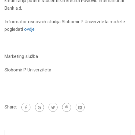
kreditiranja putem studentskih kredita Pavlović International
Bank a.d.
Informator osnovnih studija Slobomir P Univerziteta možete
pogledati
ovdje.
Marketing služba
Slobomir P Univerziteta
Share: