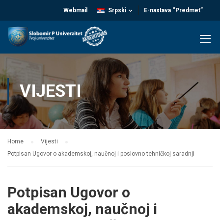
Webmail
Srpski
E-nastava “Predmet”
VIJESTI
Home
Vijesti
Potpisan Ugovor o akademskoj, naučnoj i poslovno-tehničkoj saradnji
Potpisan Ugovor o
akademskoj, naučnoj i