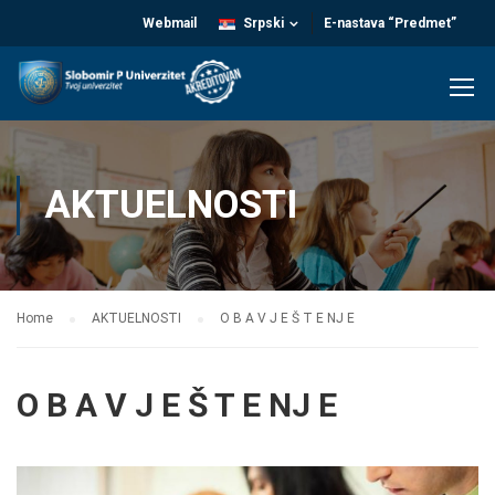
Webmail
Srpski
E-nastava “Predmet”
AKTUELNOSTI
Home
AKTUELNOSTI
O B A V J E Š T E NJ E
O B A V J E Š T E NJ E