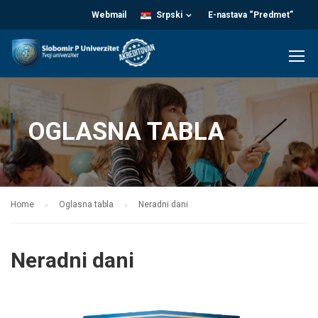
Webmail
Srpski
E-nastava “Predmet”
OGLASNA TABLA
Home
Oglasna tabla
Neradni dani
Neradni dani