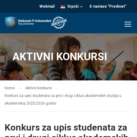
Webmail
Srpski
E-nastava “Predmet”
AKTIVNI KONKURSI
Home
Aktivni konkursi
Konkurs za upis studenata za prvi i drugi ciklus akademskih studija u
akademskoj 2025/2026 godini
Konkurs za upis studenata za