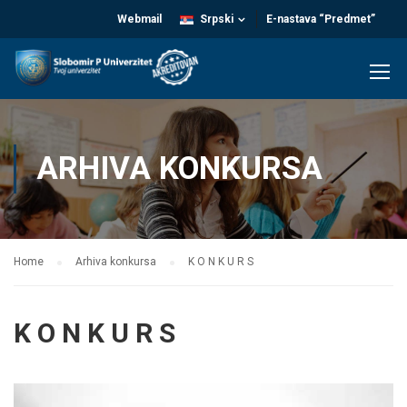
Webmail
Srpski
E-nastava “Predmet”
ARHIVA KONKURSA
Home
Arhiva konkursa
K O N K U R S
K O N K U R S