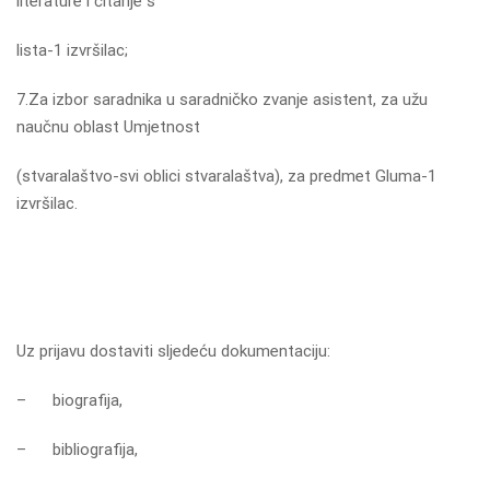
literature i čitanje s
lista-1 izvršilac;
7.Za izbor saradnika u saradničko zvanje asistent, za užu
naučnu oblast Umjetnost
(stvaralaštvo-svi oblici stvaralaštva), za predmet Gluma-1
izvršilac.
Uz prijavu dostaviti sljedeću dokumentaciju:
– biografija,
– bibliografija,