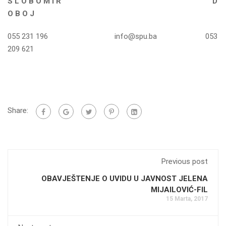
S L O B O M I R
D
O B O J
055 231 196 info@spu.ba 053
209 621
Share:
Previous post
OBAVJEŠTENJE O UVIDU U JAVNOST JELENA
MIJAILOVIĆ-FIL
15 Marta, 2017