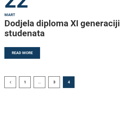
22
MART
Dodjela diploma XI generaciji
studenata
READ MORE
1
…
3
4