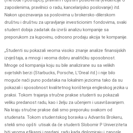
(metode i postupci), pravnim i opštim poslovima (evidencije o
zaposlenima, pravilnici o radu, kancelarijsko poslovanje) itd.
Nakon upoznavanja sa poslovima u brokersko-dilerskom
društvu i društvu za upravljanje investicionim fondovima, svaki
student dobija zadatak da izvrši analizu kompanije sa
preporukom za kupovinu, odnosno prodaju akcija te kompanije.
„Studenti su pokazali veoma visoko znanje analize finansijskih
izvještaja, a mnogi i veoma dobru analitičku sposobnost.
Mnoge od kompanija koju su bile analizirane su sa velikih
svjetskih berzi (Starbucks, Porsche, L’Oreal itd.) i nije bilo
moguće naći puno podataka na lokalnim jezicima tako da su
pokazali i sposobnost kvalitetnog korištenja engleskog jezika u
praksi. Tokom trajanja stručne prakse studenti su pokazali
veliku predanost radu, kao i želju za učenjem i usavršavanjem.
Na kraju stručne prakse dali smo preporuku svakom od
studenata. Tokom studentskog boravka u Advantis Brokeru,
stekli smo opšti utisak da će studenti Slobomir P Univerziteta
biti veoma efikasni i predani radu kada diplomiraju i zaposle