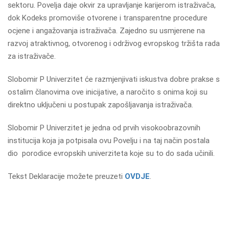
sektoru. Povelja daje okvir za upravljanje karijerom istraživača,
dok Kodeks promoviše otvorene i transparentne procedure
ocjene i angažovanja istraživača. Zajedno su usmjerene na
razvoj atraktivnog, otvorenog i održivog evropskog tržišta rada
za istraživače.
Slobomir P Univerzitet će razmjenjivati iskustva dobre prakse s
ostalim članovima ove inicijative, a naročito s onima koji su
direktno uključeni u postupak zapošljavanja istraživača.
Slobomir P Univerzitet je jedna od prvih visokoobrazovnih
institucija koja ja potpisala ovu Povelju i na taj način postala
dio porodice evropskih univerziteta koje su to do sada učinili.
Tekst Deklaracije možete preuzeti
OVDJE
.