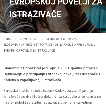
EVROPSKOJ POVELJI ZA
ISTRAŽIVAČE
Home
UNIVERZITET
Sporazumi i partnerstva
SLOBOMIR P UNIVERZITET POTPISNIK DEKLARACIJE O PRISTUPANJU
EVROPSKOJ POVELJI ZA ISTRAŽIVAČE
Slobomir P Univerzitet je 9. aprila 2013. godine potpisao
Deklaraciju o pristupanju Evropskoj povelji za istraživače i
Kodeks o zapošljavanju istraživača.
Evropska povelja za istraživače i Kodeks za zapošljavanje
istraživača su dva ključna dokumenta Evropske unije kojima se
nastoji poboljšati status istraživača u javnom i privatnom