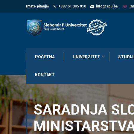
Imate pitanja?
+387 51 345 910
info@spu.ba
In
POČETNA
UNIVERZITET
STUDIJ
KONTAKT
SARADNJA SLO
MINISTARSTVA