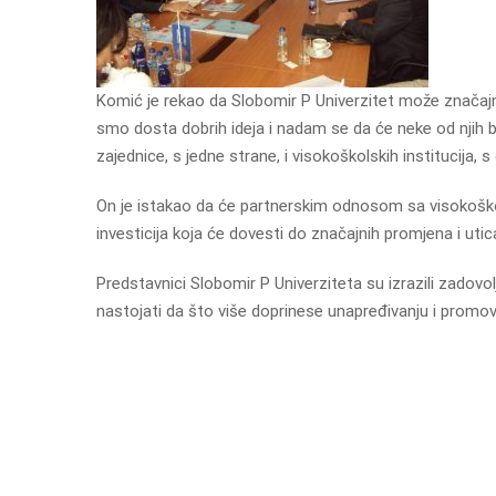
Komić je rekao da Slobomir P Univerzitet može značajno 
smo dosta dobrih ideja i nadam se da će neke od njih b
zajednice, s jedne strane, i visokoškolskih institucija, 
On je istakao da će partnerskim odnosom sa visokoškolsk
investicija koja će dovesti do značajnih promjena i utica
Predstavnici Slobomir P Univerziteta su izrazili zadovol
nastojati da što više doprinese unapređivanju i promo