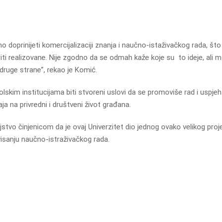
doprinijeti komercijalizaciji znanja i naučno-istaživačkog rada, što j
iti realizovane. Nije zgodno da se odmah kaže koje su to ideje, ali 
s druge strane”, rekao je Komić.
im institucijama biti stvoreni uslovi da se promoviše rad i uspjeh t
ja na privredni i društveni život građana.
jstvo činjenicom da je ovaj Univerzitet dio jednog ovako velikog projek
visanju naučno-istraživačkog rada.