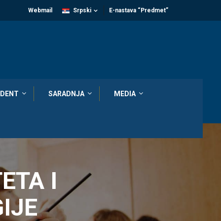
Webmail
Srpski
E-nastava “Predmet”
DENT
SARADNJA
MEDIA
ETA I
IJE