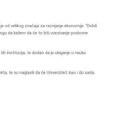
e od velikog značaja za razvijanje ekonomije. “Dobili
mogu da kažem da će to biti uvezivanje poslovne
ih institucija, te dodao da je ulaganje u nauku
ta, te su naglasili da će Univerzitet, kao i do sada,