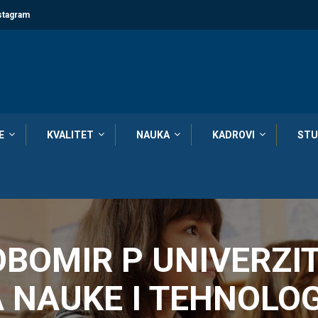
stagram
E
KVALITET
NAUKA
KADROVI
STU
BOMIR P UNIVERZIT
 NAUKE I TEHNOLOG