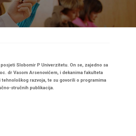
 posjeti Slobomir P Univerzitetu. On se, zajedno sa
doc. dr Vasom Arsenovićem, i dekanima fakulteta
 i tehnološkog razvoja, te su govorili o programima
učno-stručnih publikacija.