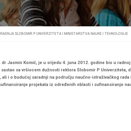
RADNJA SLOBOMIR P UNIVERZITETA I MINISTARSTVA NAUKE I TEHNOLOGIJE
 dr Jasmin Komić, je u srijedu 4. juna 2012. godine bio u radnoj
astao sa vršiocem dužnosti rektora Slobomir P Univer
ziteta, 
, ali i o budućoj saradnji na području naučno-istraživačkog rada
sufinansiranje projekata iz određenih oblasti i sufinansiranje na