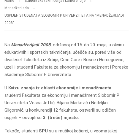
Home
Studentska takmičenja i konferencije
Menadžerijada
USPIJEH STUDENATA SLOBOMIR P UNIVERZITETA NA “MENADŽERIJADI
2008″
Na
Menadžerijadi
2008
, održanoj od 15. do 20. maja, u okviru
edukativnih i sportskih takmičenja, učešće su, pored više od
dvadeset fakulteta iz Srbije, Crne Gore i Bosne i Hercegovine,
uzeli i studenti Fakulteta za ekonomiju i menadžment i Poreske
akademije Slobomir P Univerziteta.
U
Kvizu znanja iz oblasti ekonomije i menadžmenta
studenti Fakulteta za ekonomiju i menadžment Slobomir P
Univerziteta Vesna Jeftić, Biljana Marković i Nedeljko
Gligorević, u konkurenciji 12 fakulteta, ostvarili su odličan
uspjeh – osvojili su
3. (treće) mjesto.
Takođe, studenti
SPU
su u muškoj košarci, u veoma jakoj