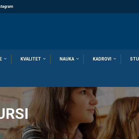
stagram
E
KVALITET
NAUKA
KADROVI
STU
URSI