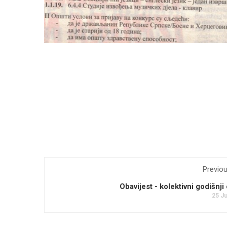
Previo
Obavijest - kolektivni godišnj
25 Ju