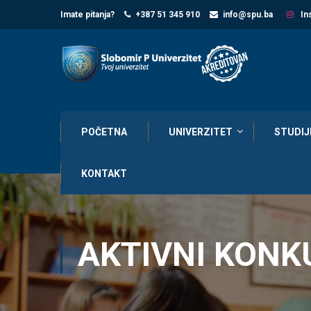
Imate pitanja?
+387 51 345 910
info@spu.ba
In
POČETNA
UNIVERZITET
STUDIJ
KONTAKT
AKTIVNI KONK