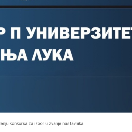
enju konkursa za izbor u zvanje nastavnika.