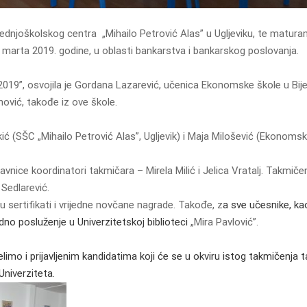
rednjoškolskog centra „Mihailo Petrović Alas” u Ugljeviku, te maturan
3. marta 2019. godine, u oblasti bankarstva i bankarskog poslovanja.
019”, osvojila je Gordana Lazarević, učenica Ekonomske škole u Bijelj
nović, takođe iz ove škole.
okić (SŠC
„Mihailo Petrović Alas”, Ugljevik) i Maja Milošević (Ekonomsk
stavnice koordinatori takmičara – Mirela Milić i Jelica Vratalj. Takmiče
 Sedlarević.
su sertifikati i vrijedne novčane nagrade. Takođe, z
a sve učesnike, kao
dno posluženje u Univerzitetskoj biblioteci
„Mira Pavlović”.
o i prijavljenim kandidatima koji će se u okviru istog takmičenja t
niverziteta.