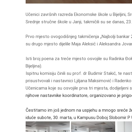
Učenici završnih razreda Ekonomske škole u Bijeljini, S
Srednje stručne škole u Janji, takmičili su se danas, 2
Prvo mjesto ovogodišnjeg takmičenja „Najbolji bankar 2
su drugo mjesto dijelile Maja Aleksić i Aleksandra Jova
Isti broj poena za treće mjesto osvojile su Radinka Đ
Bijeljina).
Ispitnu komisiju činili su prof. dr Budimir Stakić, te na
prisustvovali i nastavnici Ljiljana Maksimović i Radenko
Učenicama koje su osvojile prva tri mjesta, dodijeljeni 
njihove nastavnike koordinatore, organizovano je prigo
Čestitamo im još jednom na uspjehu a mnogo sreće želim
iduće subote, 30. marta, u Kampusu Doboj Slobomir P U