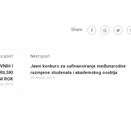
Share:
us post
Next post
NIH I
Javni konkurs za sufinansiranje međunarodne
RILSKI
razmjene studenata i akademskog osoblja
26 Marta, 2019
NI ROK
ta, 2019