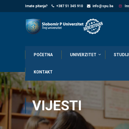
Imate pitanja?
+387 51 345 910
info@spu.ba
In
POČETNA
UNIVERZITET
STUDIJ
KONTAKT
VIJESTI