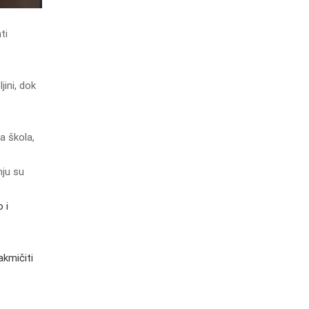
ti
ini, dok
a škola,
nju su
 i
akmičiti