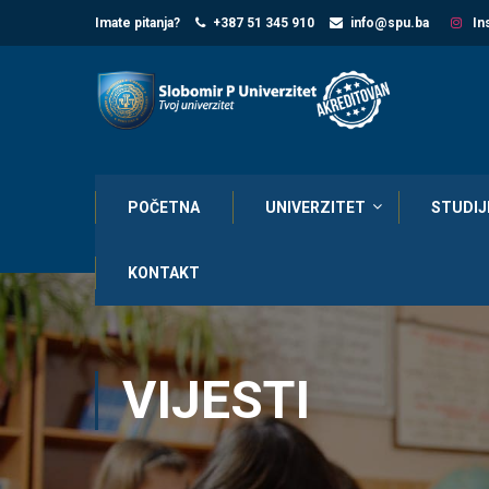
Imate pitanja?
+387 51 345 910
info@spu.ba
In
POČETNA
UNIVERZITET
STUDIJ
KONTAKT
VIJESTI