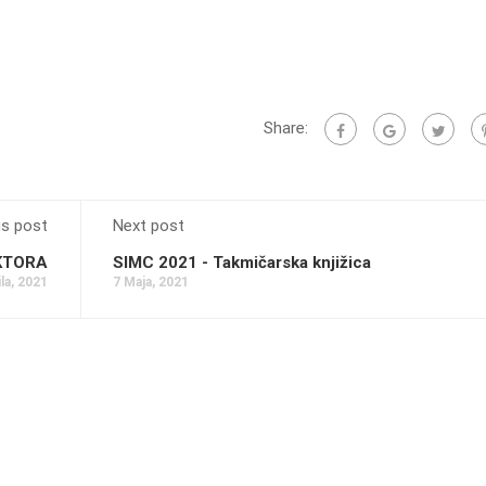
Share:
us post
Next post
KTORA
SIMC 2021 - Takmičarska knjižica
la, 2021
7 Maja, 2021