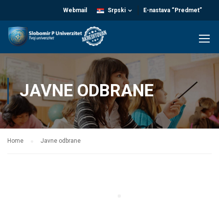
Webmail
Srpski
E-nastava “Predmet”
JAVNE ODBRANE
Home
Javne odbrane