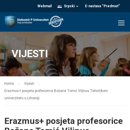
Webmail
Srpski
E-nastava “Predmet”
VIJESTI
Home
Vijesti
Erazmus+ posjeta profesorice Božane Tomić Viljnus Tehničkom
univerzitetu u Litvaniji
Erazmus+ posjeta profesorice