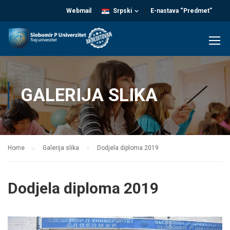
Webmail
Srpski
E-nastava “Predmet”
GALERIJA SLIKA
Home
Galerija slika
Dodjela diploma 2019
Dodjela diploma 2019