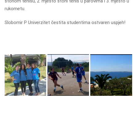
stonom tenisu, 2. mjesto stoni tenis u parovima i 3. mjesto u
rukometu.
Slobomir P Univerzitet čestita studentima ostvaren uspjeh!