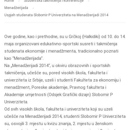
Home
Studentska takmičenja i konferencije
Menadžerijada
Uspjeh studenata Slobomir P Univerziteta na Menadžerijadi 2014
Ove godine, kao i prethodne, su u Grčkoj (Halkidiki) od 10. do 14.
maja organizovani edukativno-sportski susreti i takmičenja
studenata ekonomije i menadžmenta, tradicionalno poznati
kao “Menadžerijada”.
Na „Menadžerijadi 2014“, u okviru obrazovnih i sportskih
takmičenja, učešće su, pored visokih škola, fakulteta i
univerziteta iz Srbije, uzeli i studenti Fakulteta za ekonomiju i
menadžment, Poreske akademije, Pravnog fakulteta i
Akademije umjetnosti (Odsjek Grafički dizajn) Slobomir P
Univerziteta.
Od svih visokih škola, fakulteta i univerziteta koji su uzeli
učešće na Menadžerijadi 2014, studenti Slobomir P Univerziteta
su, osvojili 3. mjestu u kvizu znanja, 2. mjestu u ženskom